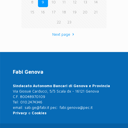
8
9
10
11
12
13
14
15
16
17
18
19
20
21
22
23
Next page
Fabi Genova
Sindacato Autonomo Bancari di Genova e Provincia
Via Giosuè Carducci, 5/5 Scala dx - 16121 Genova
C.F. 80048970109
Tel:
010.2474346
email:
sab.ge@fabi.it
pec:
fabi.genova@pec.it
Privacy
e
Cookies