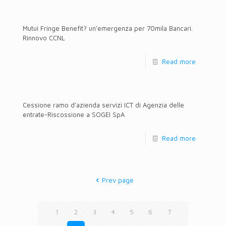
Mutui Fringe Benefit? un’emergenza per 70mila Bancari.
Rinnovo CCNL
Read more
Cessione ramo d’azienda servizi ICT di Agenzia delle
entrate-Riscossione a SOGEI SpA
Read more
Prev page
1
2
3
4
5
6
7