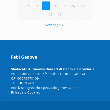
15
16
17
18
19
20
21
22
23
Next page
Fabi Genova
Sindacato Autonomo Bancari di Genova e Provincia
Via Giosuè Carducci, 5/5 Scala dx - 16121 Genova
C.F. 80048970109
Tel:
010.2474346
email:
sab.ge@fabi.it
pec:
fabi.genova@pec.it
Privacy
e
Cookies