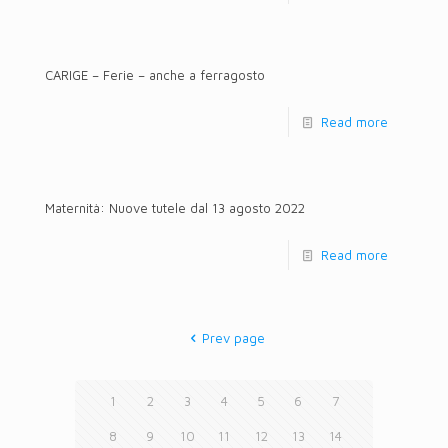
CARIGE – Ferie – anche a ferragosto
Read more
Maternità: Nuove tutele dal 13 agosto 2022
Read more
Prev page
1
2
3
4
5
6
7
8
9
10
11
12
13
14