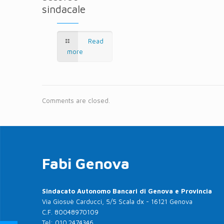
sindacale
Read
more
Comments are closed.
Fabi Genova
Sindacato Autonomo Bancari di Genova e Provincia
Via Giosuè Carducci, 5/5 Scala dx - 16121 Genova
C.F. 80048970109
Tel:
010.2474346