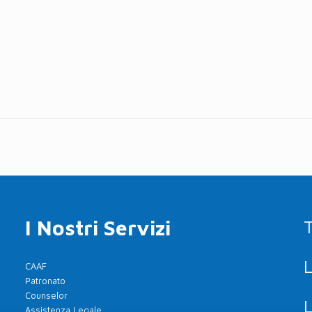
I Nostri Servizi
T
L
CAAF
Patronato
Counselor
L
Assistenza Legale