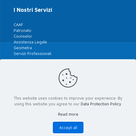
I Nostri Servizi
CAAF
Patronato
Counselor
Assistenza Legale
Geometra
Servizi Professionali
Tutte le Polizze 2026
Le Nostre Convenzioni
This website uses cookies to improve your experience. By
using this website you agree to our
Data Protection Policy
.
Le Banche del Territorio
Read more
Area riservata Attivisti
Accept all