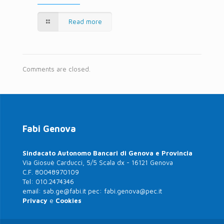
Read more
Comments are closed.
Fabi Genova
Sindacato Autonomo Bancari di Genova e Provincia
Via Giosuè Carducci, 5/5 Scala dx - 16121 Genova
C.F. 80048970109
Tel:
010.2474346
email:
sab.ge@fabi.it
pec:
fabi.genova@pec.it
Privacy
e
Cookies