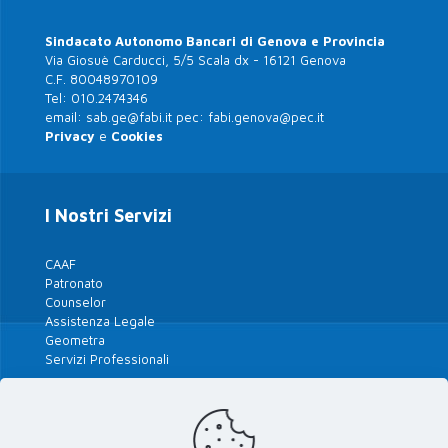
Sindacato Autonomo Bancari di Genova e Provincia
Via Giosuè Carducci, 5/5 Scala dx - 16121 Genova
C.F. 80048970109
Tel:
010.2474346
email:
sab.ge@fabi.it
pec:
fabi.genova@pec.it
Privacy
e
Cookies
I Nostri Servizi
CAAF
Patronato
Counselor
Assistenza Legale
Geometra
Servizi Professionali
Tutte le Polizze 2026