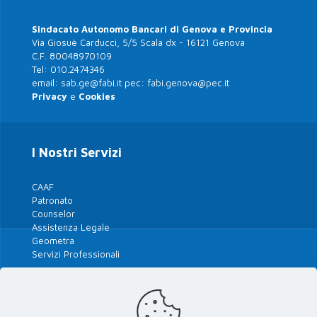
Sindacato Autonomo Bancari di Genova e Provincia
Via Giosuè Carducci, 5/5 Scala dx - 16121 Genova
C.F. 80048970109
Tel:
010.2474346
email:
sab.ge@fabi.it
pec:
fabi.genova@pec.it
Privacy
e
Cookies
I Nostri Servizi
CAAF
Patronato
Counselor
Assistenza Legale
Geometra
Servizi Professionali
Tutte le Polizze 2026