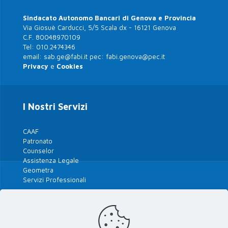
Sindacato Autonomo Bancari di Genova e Provincia
Via Giosuè Carducci, 5/5 Scala dx - 16121 Genova
C.F. 80048970109
Tel:
010.2474346
email:
sab.ge@fabi.it
pec:
fabi.genova@pec.it
Privacy
e
Cookies
I Nostri Servizi
CAAF
Patronato
Counselor
Assistenza Legale
Geometra
Servizi Professionali
Tutte le Polizze 2026