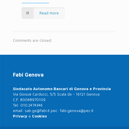
Read more
Comments are closed.
Fabi Genova
Sindacato Autonomo Bancari di Genova e Provincia
Via Giosuè Carducci, 5/5 Scala dx - 16121 Genova
C.F. 80048970109
Tel:
010.2474346
email:
sab.ge@fabi.it
pec:
fabi.genova@pec.it
Privacy
e
Cookies