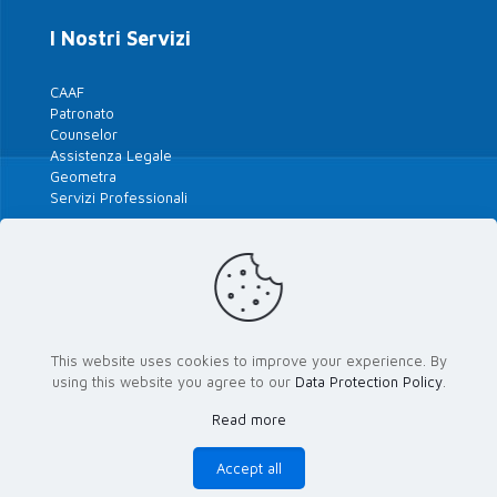
I Nostri Servizi
CAAF
Patronato
Counselor
Assistenza Legale
Geometra
Servizi Professionali
Tutte le Polizze 2026
Le Nostre Convenzioni
This website uses cookies to improve your experience. By
using this website you agree to our
Data Protection Policy
.
Le Banche del Territorio
Read more
Area riservata Attivisti
Accept all