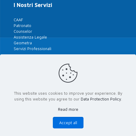
I Nostri Servizi
CAAF
Patronato
Counselor
Assistenza Legale
Geometra
Servizi Professionali
Tutte le Polizze 2026
Le Nostre Convenzioni
This website uses cookies to improve your experience. By
using this website you agree to our
Data Protection Policy
.
Le Banche del Territorio
Read more
Area riservata Attivisti
Accept all